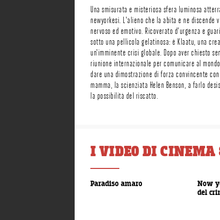
Una smisurata e misteriosa sfera luminosa atterra 
newyorkesi. L'alieno che la abita e ne discende v
nervoso ed emotivo. Ricoverato d'urgenza e guari
sotto una pellicola gelatinosa: è Klaatu, una crea
un'imminente crisi globale. Dopo aver chiesto se
riunione internazionale per comunicare al mondo 
dare una dimostrazione di forza convincente con 
mamma, la scienziata Helen Benson, a farlo desis
la possibilità del riscatto.
I VIDEO DI CINEMA 
00:00:30
Paradiso amaro
Now yo
del cr