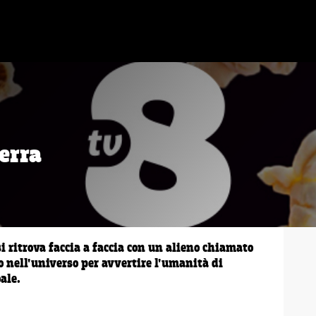
erra
i ritrova faccia a faccia con un alieno chiamato
 nell'universo per avvertire l'umanità di
ale.