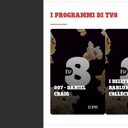
I PROGRAMMI DI TV8
I DELIT
007 - DANIEL
BARLU
CRAIG
COLLEC
SCOPRI