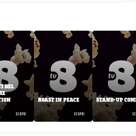
TI DEL
ME
TION
ROAST IN PEACE
STAND-UP COM
SCOPRI
SCOPRI
SC