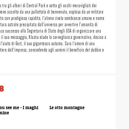
tra gli alberi di Central Park e sotto gli occhi meravigliati dei
iene accolto da una pallottola di benvenuto, esplosa da un militare
to con prodigiosa rapidità, l'alieno rivela sembianze umane e nome
tura astrale precipitata dall'universo per avvertire l'umanità di
nza successo alla Segretaria di Stato degli USA di organizzare una
il suo messaggio, Klaatu elude la sorveglianza governativa, deciso a
l'aiuto di Gort, il suo gigantesco automa. Sarà l'amore di una
tere dall'impresa, concedendo agli uomini il beneficio del dubbio e
8
00:00:30
00:00:30
u see me - I maghi
Le otto montagne
imine