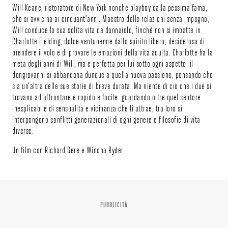
Will Keane, ristoratore di New York nonché playboy dalla pessima fama,
che si avvicina ai cinquant’anni. Maestro delle relazioni senza impegno,
Will conduce la sua solita vita da donnaiolo, finché non si imbatte in
Charlotte Fielding, dolce ventunenne dallo spirito libero, desiderosa di
prendere il volo e di provare le emozioni della vita adulta. Charlotte ha la
metà degli anni di Will, ma è perfetta per lui sotto ogni aspetto: il
dongiovanni si abbandona dunque a quella nuova passione, pensando che
sia un'altra delle sue storie di breve durata. Ma niente di ciò che i due si
trovano ad affrontare è rapido e facile: guardando oltre quel sentore
inesplicabile di sensualità e vicinanza che li attrae, tra loro si
interpongono conflitti generazionali di ogni genere e filosofie di vita
diverse.
Un film con Richard Gere e Winona Ryder.
PUBBLICITÀ