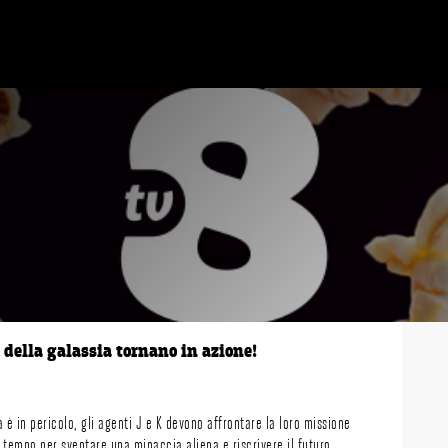
 della galassia tornano in azione!
 è in pericolo, gli agenti J e K devono affrontare la loro missione
l tempo per sventare una minaccia aliena e riscrivere il futuro.