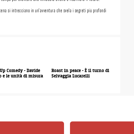
ena si intrecciano in un'avventura che svela i segreti più profondi
00:01:12
00:01:10
Up Comedy - Davide
Roast in peace - È il turno di
o e le unità di misura
Selvaggia Lucarelli