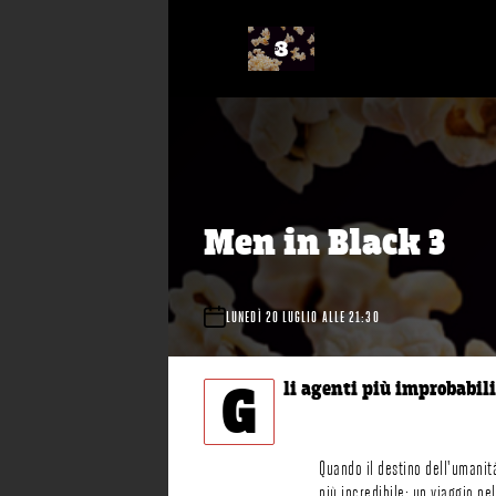
Men in Black 3
LUNEDÌ 20 LUGLIO ALLE 21:30
G
li agenti più improbabili
Quando il destino dell'umanità
più incredibile: un viaggio ne