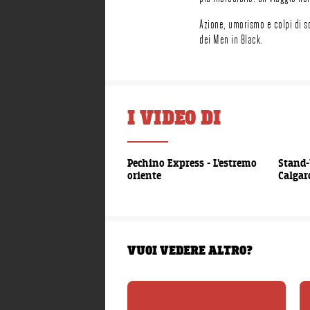
Azione, umorismo e colpi di sc
dei Men in Black.
I VIDEO DI
00:02:33
Pechino Express - L'estremo
Stand-
oriente
Calgar
VUOI VEDERE ALTRO?