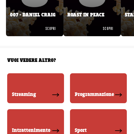
007 - DANIEL CRAIG
ROAST IN PEACE
STA
SCOPRI
SCOPRI
VUOI VEDERE ALTRO?
Streaming
Programmazione
Intrattenimento
Sport