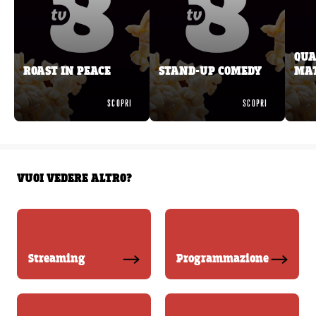
QUA
ROAST IN PEACE
STAND-UP COMEDY
MA
SCOPRI
SCOPRI
VUOI VEDERE ALTRO?
Streaming
Programmazione