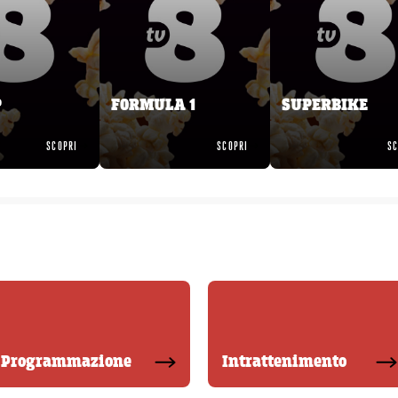
P
FORMULA 1
SUPERBIKE
SCOPRI
SCOPRI
SC
Programmazione
Intrattenimento