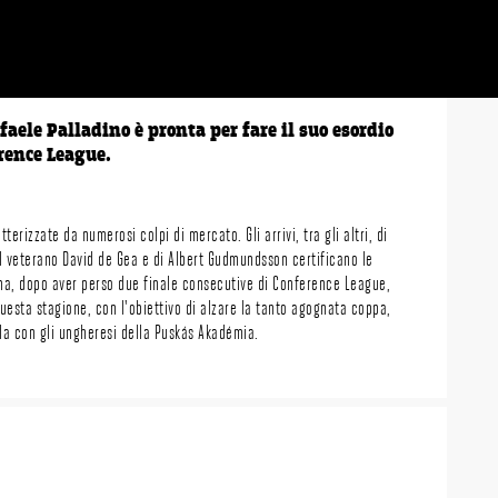
faele Palladino è pronta per fare il suo esordio
rence League.
erizzate da numerosi colpi di mercato. Gli arrivi, tra gli altri, di
 veterano David de Gea e di Albert Gudmundsson certificano le
na, dopo aver perso due finale consecutive di Conference League,
questa stagione, con l'obiettivo di alzare la tanto agognata coppa,
ela con gli ungheresi della Puskás Akadémia.