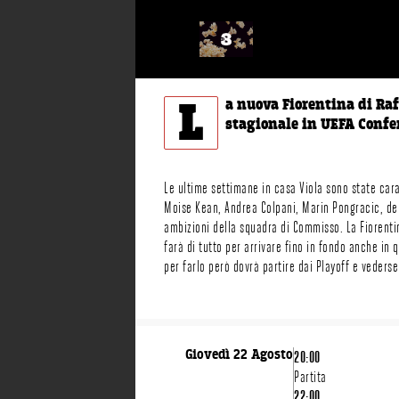
L
a nuova Fiorentina di Raf
stagionale in UEFA Confe
Le ultime settimane in casa Viola sono state caratt
Moise Kean, Andrea Colpani, Marin Pongracic, del
ambizioni della squadra di Commisso. La Fiorenti
farà di tutto per arrivare fino in fondo anche in 
per farlo però dovrà partire dai Playoff e veders
Giovedì 22 Agosto
20:00
LIVE SU TV8
Partita
22:00