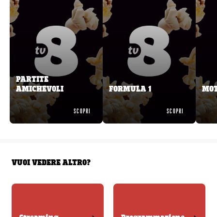
PARTITE
AMICHEVOLI
FORMULA 1
MOT
SCOPRI
SCOPRI
VUOI VEDERE ALTRO?