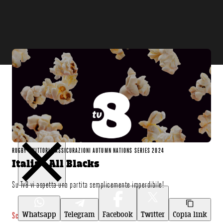
Condividi
RUGBY - VITTORIA ASSICURAZIONI AUTUMN NATIONS SERIES 2024
Italia - All Blacks
Su Tv8 vi aspetta una partita semplicemente imperdibile!
Whatsapp
Telegram
Facebook
Twitter
Copia link
Scopri di più