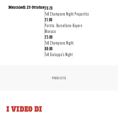
Mercoledì 23 Ottobre
20:20
LIVE SU TV8
Tv8 Champions Night Prepartita
21:00
Partita: Barcellona-Bayern
Monaco
23:00
Tv8 Champions Night
00:00
Tv8 Gialappa's Night
PUBBLICITÀ
I VIDEO DI