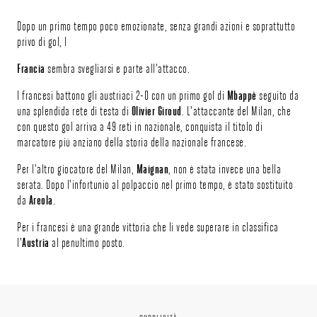
Dopo un primo tempo poco emozionate, senza grandi azioni e soprattutto
privo di gol, l
Francia
sembra svegliarsi e parte all'attacco.
I francesi battono gli austriaci 2-0 con un primo gol di
Mbappè
seguito da
una splendida rete di testa di
Olivier Giroud
. L'attaccante del Milan, che
con questo gol arriva a 49 reti in nazionale, conquista il titolo di
marcatore più anziano della storia della nazionale francese.
Per l'altro giocatore del Milan,
Maignan
, non è stata invece una bella
serata. Dopo l'infortunio al polpaccio nel primo tempo, è stato sostituito
da
Areola
.
Per i francesi è una grande vittoria che li vede superare in classifica
l'
Austria
al penultimo posto.