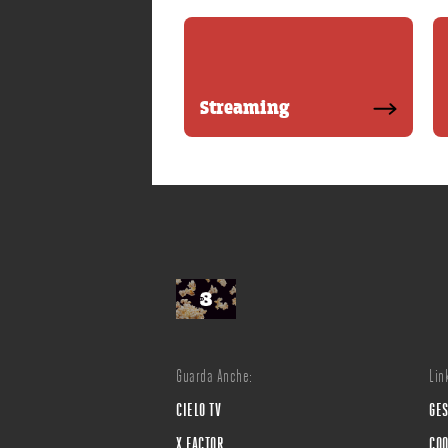
Streaming
Guarda Anche:
Link
CIELO TV
GES
X FACTOR
COO