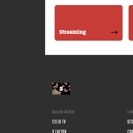
Streaming
Guarda Anche:
Link
CIELO TV
GES
X FACTOR
COO