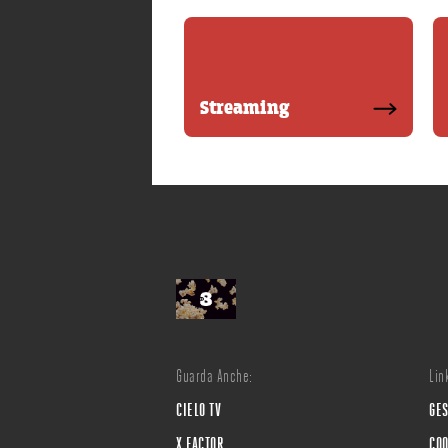
Streaming
Guarda Anche:
Link
CIELO TV
GES
X FACTOR
COO