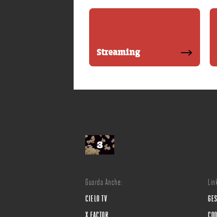
Streaming
Guarda Anche:
Link
CIELO TV
GES
X FACTOR
COO