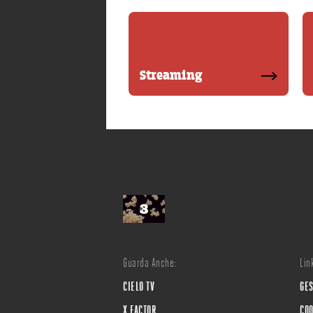
Streaming
Guarda Anche:
Link
CIELO TV
GES
X FACTOR
COO