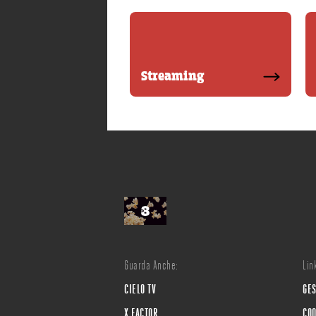
Streaming
Guarda Anche:
Link
CIELO TV
GES
X FACTOR
COO