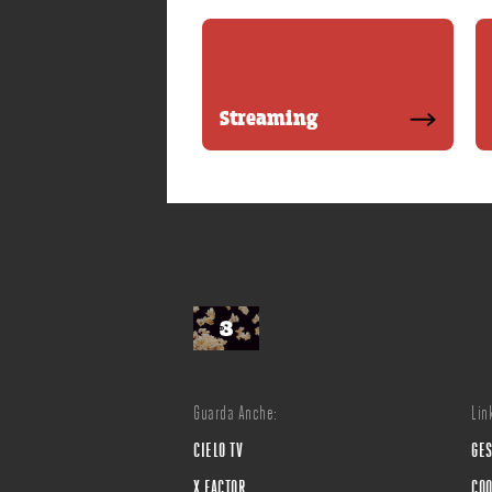
Streaming
Guarda Anche:
Link
CIELO TV
GES
X FACTOR
COO