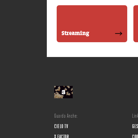
Streaming
Guarda Anche:
Link
CIELO TV
GES
X FACTOR
COO