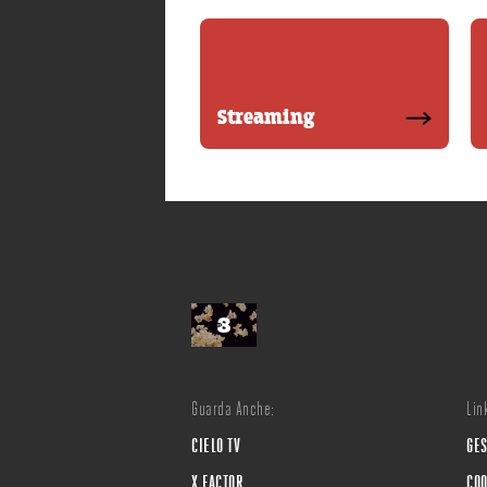
Streaming
Guarda Anche:
Link
CIELO TV
GES
X FACTOR
COO