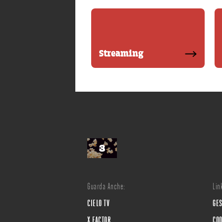
Streaming
Guarda Anche:
Link
CIELO TV
GES
X FACTOR
COO