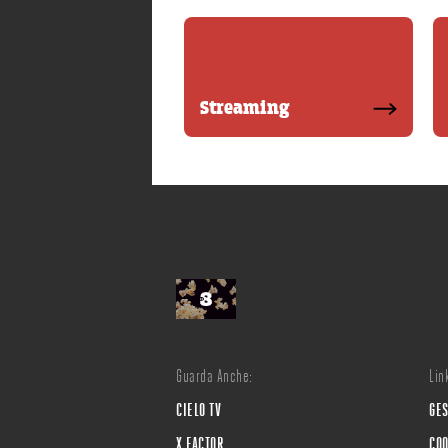
Streaming
Guarda Anche:
Link
CIELO TV
GES
X FACTOR
COO