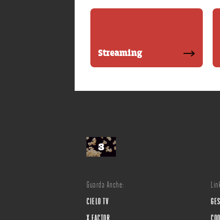
Streaming
Guarda Anche:
Link
CIELO TV
GES
X FACTOR
COO