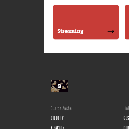
Streaming
Guarda Anche:
Link
CIELO TV
GES
X FACTOR
COO