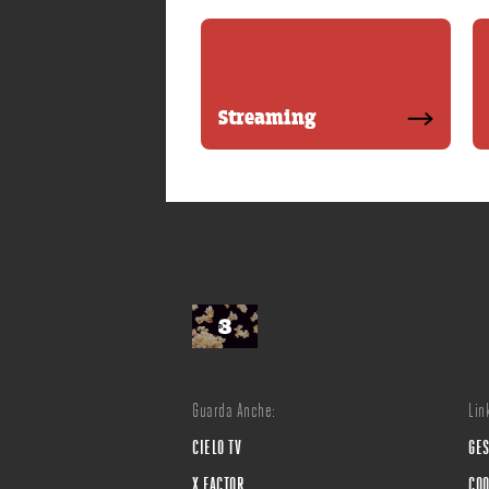
Streaming
Guarda Anche:
Link
CIELO TV
GES
X FACTOR
COO