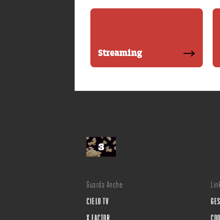
Streaming
Guarda Anche:
Link
CIELO TV
GES
X FACTOR
COO