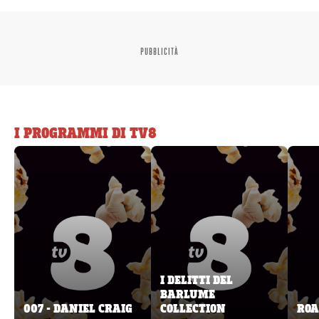
PUBBLICITÀ
I PROGRAMMI DI TV8
I DELITTI DEL
BARLUME
007 - DANIEL CRAIG
COLLECTION
ROA