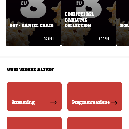
I DELITTI DEL
BARLUME
007 - DANIEL CRAIG
COLLECTION
ROA
SCOPRI
SCOPRI
VUOI VEDERE ALTRO?
Streaming
Programmazione