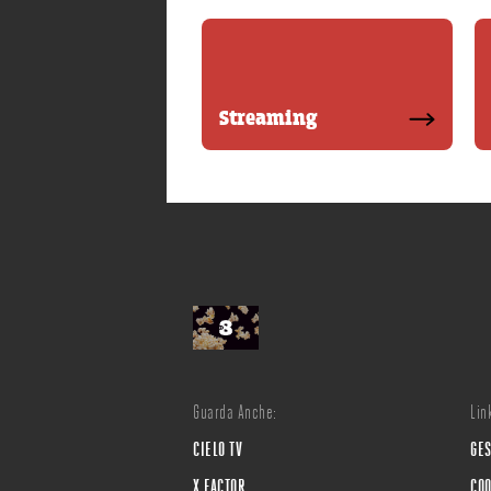
Streaming
Guarda Anche:
Link
CIELO TV
GES
X FACTOR
COO