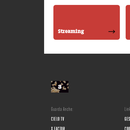
Streaming
Guarda Anche:
Link
CIELO TV
GES
X FACTOR
COO