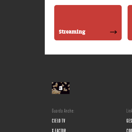
Streaming
Guarda Anche:
Link
CIELO TV
GES
X FACTOR
COO