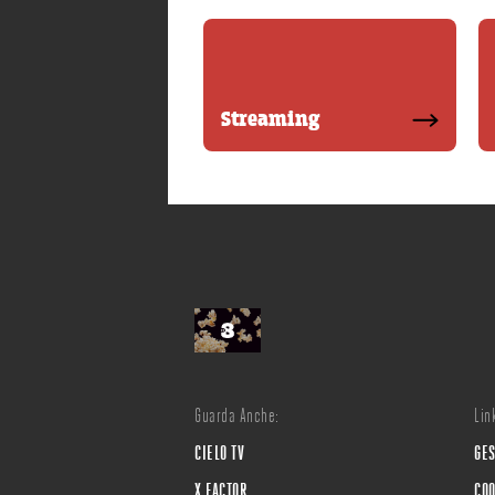
Streaming
Guarda Anche:
Link
CIELO TV
GES
X FACTOR
COO